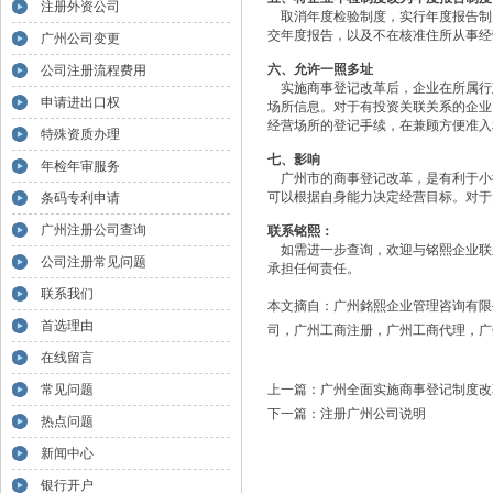
注册外资公司
取消年度检验制度，实行年度报告制
交年度报告，以及不在核准住所从事经
广州公司变更
六、允许一照多址
公司注册流程费用
实施商事登记改革后，企业在所属行政
申请进出口权
场所信息。对于有投资关联关系的企业
经营场所的登记手续，在兼顾方便准入
特殊资质办理
七、影响
年检年审服务
广州市的商事登记改革，是有利于小
可以根据自身能力决定经营目标。对于
条码专利申请
广州注册公司查询
联系铭熙：
如需进一步查询，欢迎与铭熙企业联
公司注册常见问题
承担任何责任。
联系我们
本文摘自：广州銘熙企业管理咨询有限
首选理由
司，广州工商注册，广州工商代理，
广
在线留言
常见问题
上一篇：
广州全面实施商事登记制度改
下一篇：
注册广州公司说明
热点问题
新闻中心
银行开户