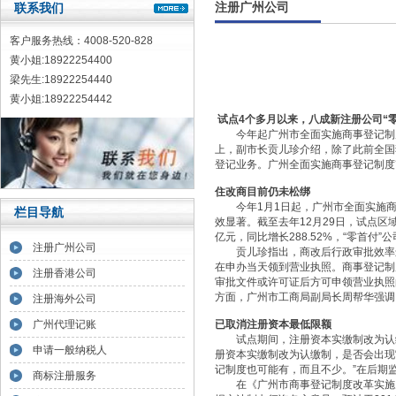
注册广州公司
联系我们
客户服务热线：4008-520-828
黄小姐:18922254400
梁先生:18922254440
黄小姐:18922254442
试点4个多月以来，八成新注册公司“
今年起广州市全面实施商事登记制度
上，副市长贡儿珍介绍，除了此前全国
登记业务。广州全面实施商事登记制度
住改商目前仍未松绑
今年1月1日起，广州市全面实施商
栏目导航
效显著。截至去年12月29日，试点区域
亿元，同比增长288.52%，“零首付”公
注册广州公司
贡儿珍指出，商改后行政审批效率进一
在申办当天领到营业执照。商事登记制
注册香港公司
审批文件或许可证后方可申领营业执照
方面，广州市工商局副局长周帮华强调
注册海外公司
广州代理记账
已取消注册资本最低限额
试点期间，注册资本实缴制改为认缴制
申请一般纳税人
册资本实缴制改为认缴制，是否会出现“
记制度也可能有，而且不少。”在后期
商标注册服务
在《广州市商事登记制度改革实施办