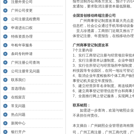
报市法制办征询各方意见，预计于20
注册外资公司
发通知，要求取消注册资本最低限额。
广州公司变更
全国首创移动终端注册公司
公司注册流程费用
广州商事登记制度改革最大亮点是全
信息栏，社会公众通过手机等移动设备
申请进出口权
贡儿珍透露，工商部门近期又推出了“
体登记注册、年度报告，在线移动办理
特殊资质办理
年检年审服务
广州商事登记制度改革
7个主要内容
条码专利申请
1、实行工商登记注册与经营项目审批
2、实行注册资本认缴制度。企业申领
广州注册公司查询
3、实行住所登记与经营场所申报制度
科技园等专业园区，在同一地址可登记
公司注册常见问题
4、取消企业年度检验和个体工商户验
联系我们
事登记机关提交年度报告。
5、建立经营异常名录制度。将连续两
首选理由
6、建立商事登记管理信息平台和商事
7、全面推行网上登记服务，实现网上
在线留言
联系铭熙：
常见问题
如需进一步查询，欢迎与铭熙企业
热点问题
不承担任何责任。
新闻中心
本文摘自：广州銘熙企业管理咨询有限
银行开户
司，
广州工商注册
，广州工商代理，广